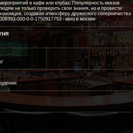
мероприятий в кафе или клубах. Популярность квизов
 людям не только проверить свои знания, но и провести
знакомцев, создавая атмосферу дружеского соперничества 
00008393-000-0-0-1750917753 - квиз в москве
YHR
p/
худения