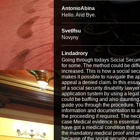
AntonioAbina
Hello. And Bye.
Svetlfsu
Novyny
Lindadrory
Going through todays Social Securit
for some. The method could be diffic
increased. This is how a social secur
makes it possible to navigate the a
appeal a denied claim. In this essay
of a social security disability lawye
application system by using a legal 
could be baffling and also daunting
guide you through the procedure. Th
information and documentation to ai
the proceeding if required. The nece
case Medical evidence is essential i
have got a medical condition that st
the mandatory medical proof and pro
because of the social security admin