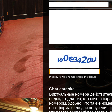
Please, re-write numbers from the picture
Charlesreoke
Виртуальные номера действитель
подходят для тех, кто хочет сох
номером. Удобно, что такие ном
платформах или для получения см