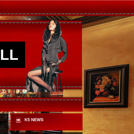
LL
K5 NEWS