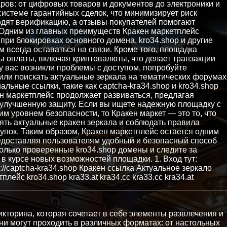
ров: от цифровых товаров и документов до электроники и
системе гарантийных сделок, что минимизирует риск
дят верификацию, а отзывы покупателей помогают
Одним из главных преимуществ Кракен маркетплейс
 при блокировках основного домена, kro34.shop и другие
 всегда оставаться на связи. Кроме того, площадка
 оплаты, включая криптовалюты, что делает транзакции
 вас возникли проблемы с доступом, попробуйте
 или поискать актуальные зеркала на тематических форумах
льные ссылки, такие как captcha-kra34.shop и kro34.shop
ен маркетплейс продолжает развиваться, предлагая
 улучшенную защиту. Если вы ищете надежную площадку с
 уровнем безопасности, то Кракен маркет — это то, что
ять актуальные кракен зеркала и соблюдать правила
упок. Таким образом, Кракен маркетплейс остается одним
редоставляя пользователям удобный и безопасный способ
только проверенные kro34.shop домены и следите за
в курсе новых возможностей площадки. 1. Вход тут:
tps://captcha-kra34.shop Кракен ссылка Актуальное зеркало
лейс kro34.shop kra33.at kra34.cc kra33.cc kra34.at
икторина, которая сочетает в себе элементы развлечения и
ни могут проходить в различных форматах: от настольных