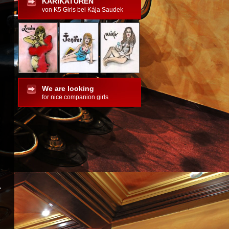
KARIKATUREN
von K5 Girls bei Kája Saudek
и
We are looking
for nice companion girls
.