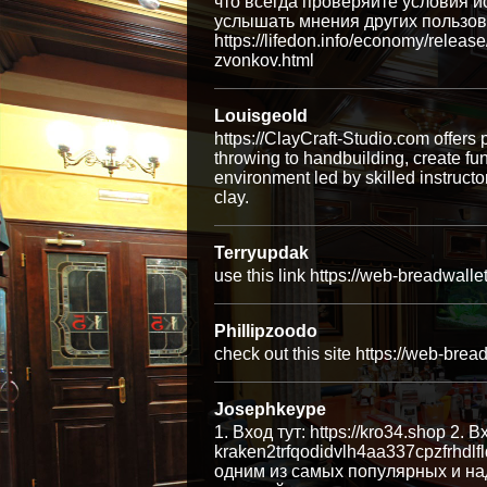
что всегда проверяйте условия и
услышать мнения других пользова
https://lifedon.info/economy/relea
zvonkov.html
Louisgeold
https://ClayCraft-Studio.com offers 
throwing to handbuilding, create fu
environment led by skilled instructor
clay.
Terryupdak
use this link https://web-breadwall
Phillipzoodo
check out this site https://web-bre
Josephkeype
1. Вход тут: https://kro34.shop 2. В
kraken2trfqodidvlh4aa337cpzfrhdl
одним из самых популярных и на