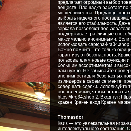
предлагает огромный выбор това
веществ. Площадка работает по 
мошенничества. Продавцы прохо
выбрать надежного поставщика. 
является его стабильность. Даже
зеркала позволяют пользователям
поддерживает различные способы
максимально анонимными. Если у
использовать captcha-kra34.shop
Важно помнить, что только официа
гарантируют безопасность. Крак
пользователям новые функции и
большим ассортиментом и высоким
вам нужно. Не забывайте провер
анонимности для безопасных пок
из лидеров в своем сегменте, п
совершать сделки. Используйте 
обновлениями, чтобы оставаться 
https://kro34.shop 2. Вход тут: ht
кракен Кракен вход Кракен маркетп
Thomasdor
Квиз — это увлекательная игра-в
интеллектуального состязания. О