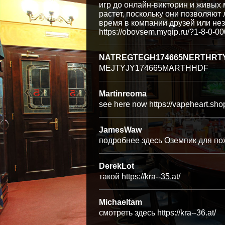
игр до онлайн-викторин и живых 
растет, поскольку они позволяют
время в компании друзей или не
https://obovsem.myqip.ru/?1-8-0-
NATREGTEGH174665NERTHRT
MEJTYJY174665MARTHHDF
Martinreoma
see here now https://vapeheart.sho
JamesWaw
подробнее здесь Оземпик для по
DerekLot
такой https://kra--35.at/
Michaeltam
смотреть здесь https://kra--36.at/