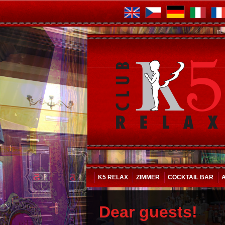
K5 RELAX
ZIMMER
COCKTAIL BAR
Dear guests!