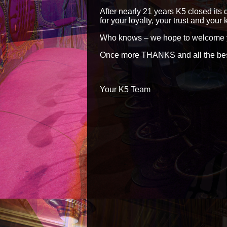
After nearly 21 years K5 closed its 
for your loyalty, your trust and your
Who knows – we hope to welcome yo
Once more THANKS and all the best
Your K5 Team