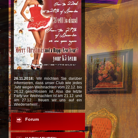
26.11.2018:
Wir möchten Sie darüber
informieren, dass unser Club wie jedes
Jahr wegen Weihnachten vom 22.12. bis
26.12 geschlossen ist. Also die letzte
Party vor Weihnachten ist am 21.12. und
am 27.12. freuen wir uns auf ein
Wiedersehen!...
Forum