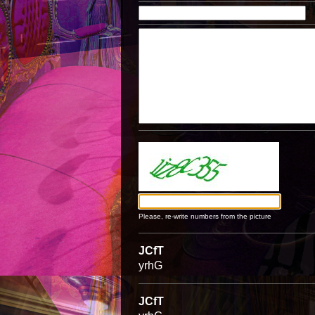
Please, re-write numbers from the picture
JCfT
yrhG
JCfT