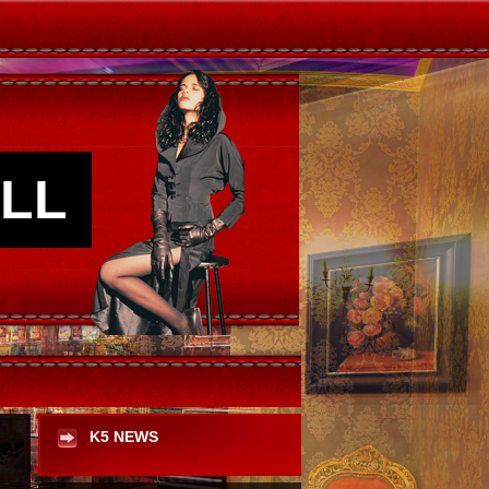
LL
K5 NEWS