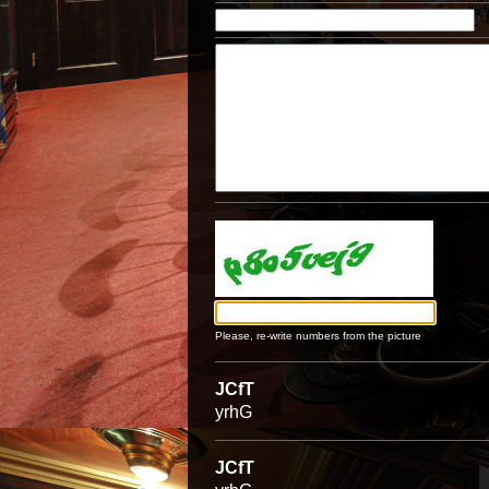
Please, re-write numbers from the picture
JCfT
yrhG
JCfT