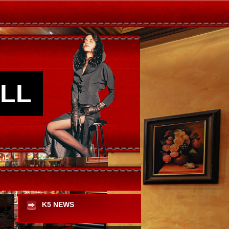
LL
K5 NEWS