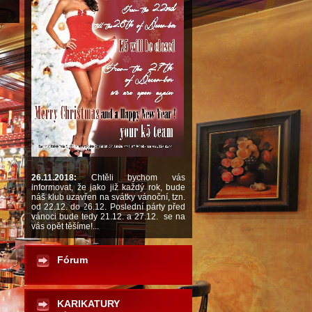
26.11.2018:
Chtěli bychom vás
informovat, že jako již každý rok, bude
náš klub uzavřen na svátky vánoční, tzn.
od 22.12. do 26.12. Poslední párty před
vánoci bude tedy 21.12. a 27.12. se na
vás opět těšíme!...
Fórum
KARIKATURY