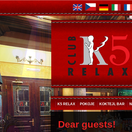
K5 RELAX
POKOJE
KOKTEJL BAR
N
Dear guests!