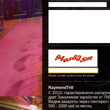
Please, re-write numbers from the picture
RaymondTrill
С 2012г. гарантированно раскруч
дает Заказчикам заработки от 700
Ведем аккаунты через пинтерест 
500 - 1000 usd за месяц