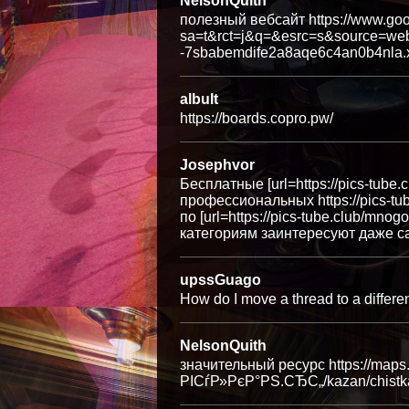
NelsonQuith
полезный вебсайт https://www.goo
sa=t&rct=j&q=&esrc=s&source=we
-7sbabemdife2a8aqe6c4an0b4nla.x
albult
https://boards.copro.pw/
Josephvor
Бесплатные [url=https://pics-tube.c
профессиональных https://pics-tu
по [url=https://pics-tube.club/mno
категориям заинтересуют даже с
upssGuago
How do I move a thread to a different
NelsonQuith
значительный ресурс https://maps
РІСѓР»РєР°РЅ.СЂС„/kazan/chistka-k