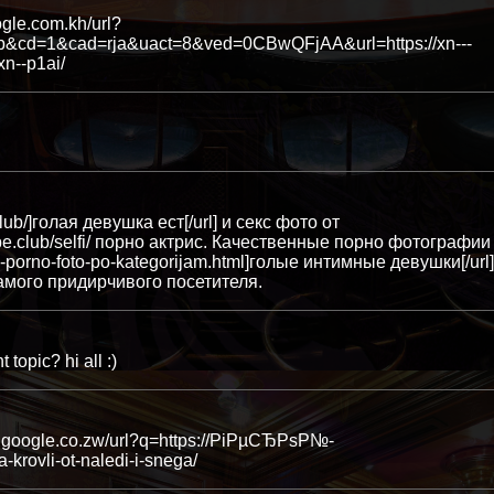
gle.com.kh/url?
b&cd=1&cad=rja&uact=8&ved=0CBwQFjAA&url=https://xn---
n--p1ai/
lub/]голая девушка ест[/url] и секс фото от
be.club/selfi/ порно актрис. Качественные порно фотографии
go-porno-foto-po-kategorijam.html]голые интимные девушки[/url]
амого придирчивого посетителя.
 topic? hi all :)
.google.co.zw/url?q=https://РіРµСЂРѕР№-
rovli-ot-naledi-i-snega/