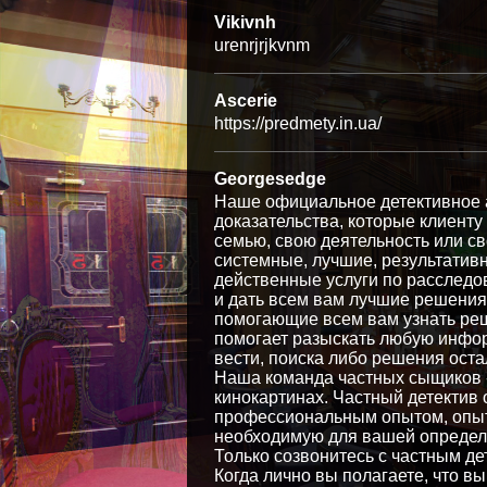
Vikivnh
urenrjrjkvnm
Ascerie
https://predmety.in.ua/
Georgesedge
Наше официальное детективное а
доказательства, которые клиенту
семью, свою деятельность или св
системные, лучшие, результатив
действенные услуги по расследо
и дать всем вам лучшие решения
помогающие всем вам узнать ре
помогает разыскать любую инфор
вести, поиска либо решения оста
Наша команда частных сыщиков -
кинокартинах. Частный детектив
профессиональным опытом, опыто
необходимую для вашей определ
Только созвонитесь с частным д
Когда лично вы полагаете, что вы