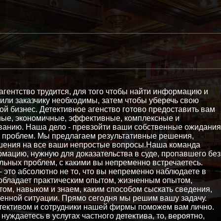
гентство трудится, для того чтобы найти информацию и
 или заказчику необходимы, затем чтобы уберечь свою
ой бизнес. Детективное агенство готово предоставить вам
ные, экономичные, эффективные, комплексные и
ванию. Наша дело - превзойти ваши собственные ожидания
 проблем. Мы предлагаем результативные решения,
шения на все ваши непростые вопросы.Наша команда
мацию, нужную для доказательства в суде, пропавшего без
льных проблем, с какими вы непременно встречаетесь.
 это абсолютно не то, что вы непременно наблюдаете в
 обладает практическим опытом, жизненным опытом,
м, навыком и знаем, каким способом сыскать сведения,
енной ситуации. Прямо сегодня мы решим вашу задачу.
етективом и сотрудники нашей фирмы поможем вам лично.
 нуждаетесь в услугах частного детектива, то, вероятно,