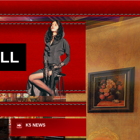
LL
K5 NEWS