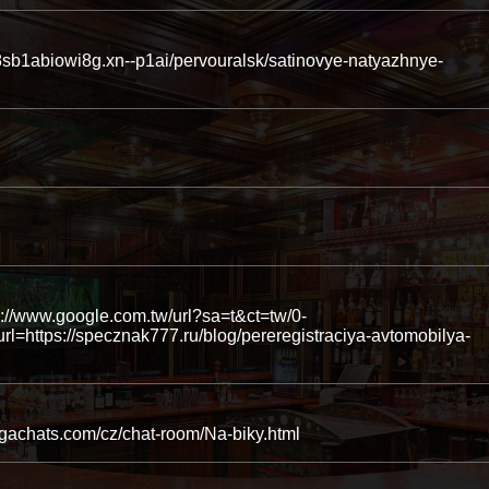
8sb1abiowi8g.xn--p1ai/pervouralsk/satinovye-natyazhnye-
//www.google.com.tw/url?sa=t&ct=tw/0-
tps://specznak777.ru/blog/pereregistraciya-avtomobilya-
ongachats.com/cz/chat-room/Na-biky.html