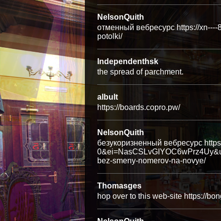
NelsonQuith
отменный вебресурс https://xn----
potolki/
Independenthsk
the spread of parchment.
albult
https://boards.copro.pw/
NelsonQuith
безукоризненный вебресурс https:
0&ei=NasCSLvGIYOC6wPrz4Uy&url=ht
bez-smeny-nomerov-na-novye/
Thomasges
hop over to this web-site https://b