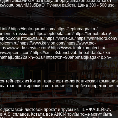
ем дает Заказчикам из в Etsy, Shopify, amazon заработки от
s://youtu.be/vrlMJu5BaQI Ручная работа, Цена 300 - 500 usd
ol.info/ https://teplo-garant.com/ https://teplomagnat.ru/
bmennik-russia.ru/ https://teplo-sila.com/ https://termoblok.ru/
teplox.com/ https://ttai.ru/ https://vimlex.ru/ https://whitenord.com/
.holcom.ru/ https://www.kelvion.com/ https://www.pto-
https://www.tdv-service.com/ https://www.teplokomplect.ru/
/www.zipcentr.com/ https://xn----8sbbncbvabrhnoahdap5az.xn--
hafhaji3dfo22a.xn--p1ai/ https://xn--90ahbmaldjkagak4b.xn--
контейнерах из Китая, транспортно-логистическая компания
ила транспортировки и доставляет товар без повреждения в
 с доставкой листовой прокат и трубы из НЕРЖАВЕЙКИ.
з AISI сплавов. Кстати, все АИСИ трубы тоже могут быть