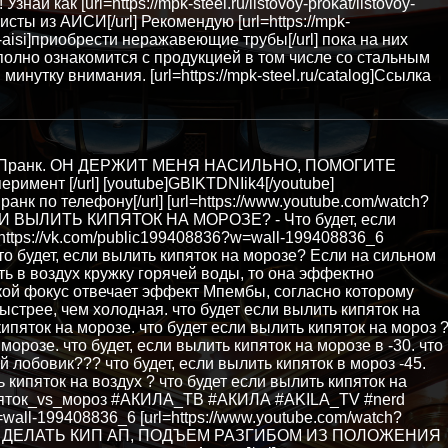
ай как [url=https://mpk-steel.ru/listovoy-prokat/listovoy-
исты из АИСИ[/url] Рекомендую [url=https://mpk-
ie-aisi]приобрести неражавеющие трубы[/url] пока на них
олно ознакомится с продукцией в том числе со стальным
инутку внимания. [url=https://mpk-steel.ru/catalog]Ссылка
Iik4] Пранк. ОН ДЕРЖИТ МЕНЯ НАСИЛЬНО, ПОМОГИТЕ
мент [/url] [youtube]GBIKTDNIik4[/youtube]
пранк по телефону[/url] [url=https://www.youtube.com/watch?
И ВЫЛИТЬ КИПЯТОК НА МОРОЗЕ? - Что будет, если
] https://vk.com/public199408836?w=wall-199408836_6
то будет, если вылить кипяток на морозе? Если на сильном
ть в воздух кружку горячей воды, то она эффектно
такой фокус отвечает эффект Мпембы, согласно которому
ыстрее, чем холодная. что будет если вылить кипяток на
кипяток на морозе. что будет если вылить кипяток на мороз 
морозе. что будет, если вылить кипяток на морозе в -30. что
 лобовик??? что будет, если вылить кипяток в мороз -45.
ь кипяток на воздух ? что будет если вылить кипяток на
пяток_vs_мороз #АКИЛА_ТВ #АКИЛА #AKILA_TV #nerd
=wall-199408836_6 [url=https://www.youtube.com/watch?
СЯ ДЕЛАТЬ КИП АП, ПОДЪЕМ РАЗГИБОМ ИЗ ПОЛОЖЕНИЯ