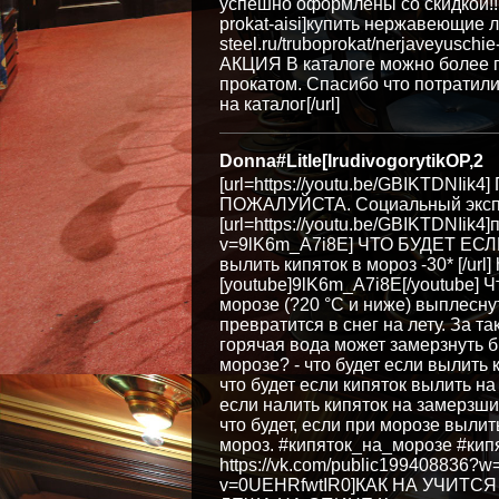
успешно оформлены со скидкой!!! Узн
prokat-aisi]купить нержавеющие л
steel.ru/truboprokat/nerjaveyusch
АКЦИЯ В каталоге можно более п
прокатом. Спасибо что потратили м
на каталог[/url]
Donna#Litle[IrudivogorytikOP,2
[url=https://youtu.be/GBIKTDN
ПОЖАЛУЙСТА. Социальный экспери
[url=https://youtu.be/GBIKTDNIik4]
v=9lK6m_A7i8E] ЧТО БУДЕТ ЕСЛ
вылить кипяток в мороз -30* [/url
[youtube]9lK6m_A7i8E[/youtube] Ч
морозе (?20 °C и ниже) выплесну
превратится в снег на лету. За 
горячая вода может замерзнуть б
морозе? - что будет если вылить 
что будет если кипяток вылить на 
если налить кипяток на замерзший
что будет, если при морозе вылит
мороз. #кипяток_на_морозе #ки
https://vk.com/public199408836?w
v=0UEHRfwtIR0]КАК НА УЧИТ