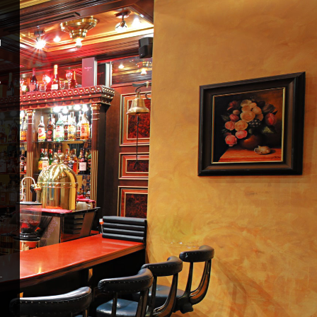
и
ь
Н