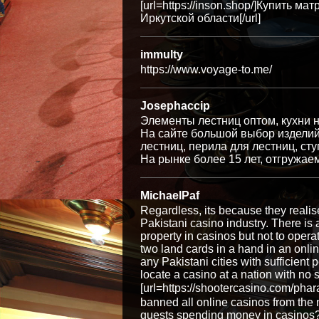
[url=https://inson.shop/]Купить м
Иркутской области[/url]
immulty
https://www.voyage-to.me/
Josephaccip
Элементы лестниц оптом, кухни на 
На сайте большой выбор изделий и
лестниц, перила для лестниц, ст
На рынке более 15 лет, отгружае
MichaelPaf
Regardless, its because they realis
Pakistani casino industry. There is 
property in casinos but not to opera
two land cards in a hand in an onli
any Pakistani cities with sufficien
locate a casino at a nation with no
[url=https://shootercasino.com/ph
banned all online casinos from the n
guests spending money in casinos? 