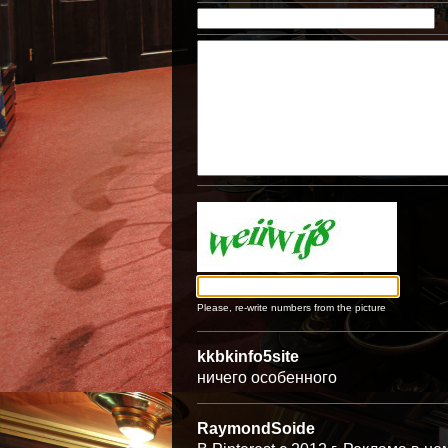
Please, re-write numbers from the picture
kkbkinfo5site
ничего особенного
RaymondSoide