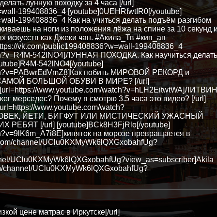
ать лунную походку за 4 часа [/url]
=wall-199408836_4 [youtube]0UEHRfwtIR0[/youtube]
w=wall-199408836_4 Как на учиться делать подъём разгибом
акиваешь на ноги из положения лёжа на спине за 10 секунд 
х искусств как Джеки чан. #Акила_Тв #кип_ап
tps://vk.com/public199408836?w=wall-199408836_4
atch?v=R4M-542lNO4]ЛУННАЯ ПОХОДКА. Как научиться делат
youtube]R4M-542lNO4[/youtube]
watch?v=PABwrEdVmZ8]Как побить МИРОВОЙ РЕКОРД и
? САМОЙ БОЛЬШОЙ ОБУВИ В МИРЕ? [/url]
 [url=https://www.youtube.com/watch?v=hLH2EitwtWA]ЛИТВИ
 мерседес? Почему я смотрю 3.5 часа это видео? [/url]
url=https://www.youtube.com/watch?
ОВЕК, ЙЕТИ, БИГФУТ ИЛИ МИСТИЧЕСКИЙ УЖАСНЫЙ
ЕБЯТ [/url] [youtube]BCk8H3FjRlo[/youtube]
tch?v=9lK6m_A7i8E]кипяток на морозе превращается в
tube.com/channel/UClu0KXMyWk6lQXGxobahfUg?
annel/UClu0KXMyWk6lQXGxobahfUg?view_as=subscriber]Akila
e.com/channel/UClu0KXMyWk6lQXGxobahfUg?
низкой цене матрас в Иркутске[/url]