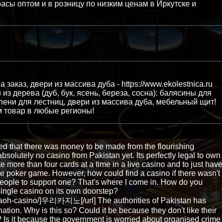
атрасы оптом и в розницу по низким ценам в Иркутске и
заказ, двери из массива дуба - https://www.ekolestnica.ru
з дерева (дуб, бук, ясень, береза, сосна): балясины для
упени для лестниц, двери из массива дуба, мебельный щит!
м товар в любые регионы!
ed that there was money to be made from the flourishing
absolutely no casino from Pakistan yet. Its perfectly legal to own
te more than four cards at a time in a live casino and to just hav
ne poker game. However, how could find a casino if there wasn't
t people to support one? That's where I come in. How do you
 single casino on its own doorstep?
araoh-casino/]우리카지노[/url] The authorities of Pakistan has
ation. Why is this so? Could it be because they don't like their
Is it because the government is worried about organised crime