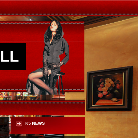
LL
K5 NEWS