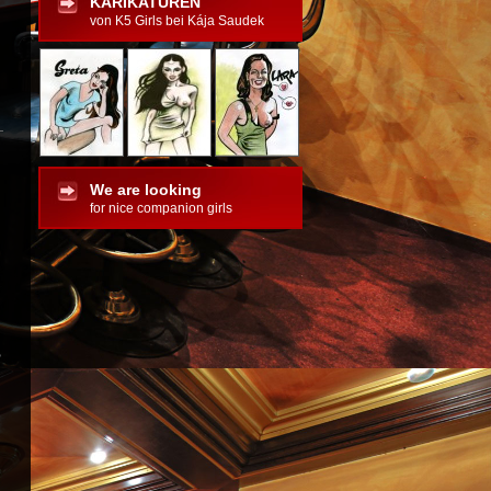
KARIKATUREN
von K5 Girls bei Kája Saudek
We are looking
for nice companion girls
?