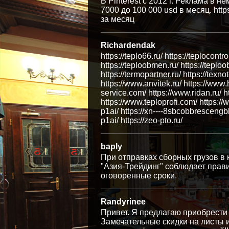
В Pinterest с 2012 г. Реклама в н
7000 до 100 000 usd в месяц. http
за месяц
Richardendak
https://teplo66.ru/ https://teplocontr
https://teploobmen.ru/ https://teploo
https://termopartner.ru/ https://texno
https://www.anvitek.ru/ https://www
service.com/ https://www.ridan.ru/ 
https://www.teploprofi.com/ https:/
p1ai/ https://xn----8sbcobbrescengb
p1ai/ https://zeo-pto.ru/
baply
При отправках сборных грузов в 
"Азия-Трейдинг" соблюдает прав
оговоренные сроки.
Randyrinee
Привет. Я предлагаю приобрести
Замечательные скидки на листы и