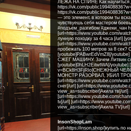
ЛЕЖА НА СПИНЕ Как научиться дел
https://vk.com/public199408836?w
https://vk.com/public199408836?
— это элемент, в котором ты вск
чувствуешь себя мастером боевы
#подъем_разгибом #джеки_чан ht
[url=https://www.youtube.com/w
лунную походку за 4 часа [/url] [
[url=https://www.youtube.com/
пробежать 100 метров за 8 сек
[youtube]PABwrEdVmZ8[/youtube]
СЖЕГ МАШИНУ. Зачем Литвин сжег
[youtube]0hLH2EitwtWA[/youtube] [
v=BCk8H3FjRlo]СНЕЖНЫЙ ЧЕЛ
МОНСТР РАЗОРВАЛ, УБИЛ ТРОИХ Р
[url=https://www.youtube.com/wa
снег[/url] [url=https://www.you
view_as=subscriber]Акила тв[/url]
[url=https://www.youtube.com/ch
tv[/url] [url=https://www.youtub
view_as=subscriber]Акила TV[/url]
InsonShopLam
[url=https://inson.shop/]купить по 